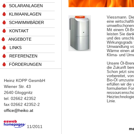
_
SOLARANLAGEN
_
KLIMAANLAGEN
Viessmann. Die
eine wirtschaftl
_
SCHWIMMBÄDER
umweltschonend
Mit einem Öl-B
_
KONTAKT
leisten Sie dank
und des unschl
ANGEBOTE
Wirkungsgrads 
Umwandlung von
_
LINKS
Wärme einen ak
Klima- und Umw
_
REFERENZEN
Unsere Öl-Bren
_
FÖRDERUNGEN
die Zukunft ber
Schon jetzt sin
vorbereitet, von
Bio-Öl umzuste
Heinz KOPP GesmbH
erfüllen wir die 
Wiener Str. 43
formulierten Fo
2640 Gloggnitz
ressourcensch
Heiztechnologi
tel. 02662 42352
Linie.
fax 02662 42352-2
office@heiko.at
11/2011
me