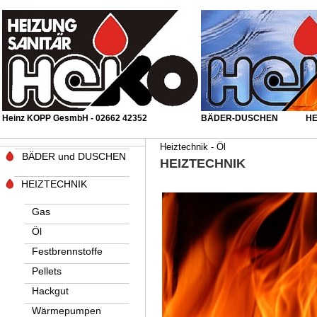
Heinz KOPP GesmbH - 02662 42352
BÄDER-DUSCHEN
......
HE
Heiztechnik - Öl
_
BÄDER und DUSCHEN
HEIZTECHNIK
_
HEIZTECHNIK
Gas
Öl
Festbrennstoffe
Pellets
Hackgut
Wärmepumpen