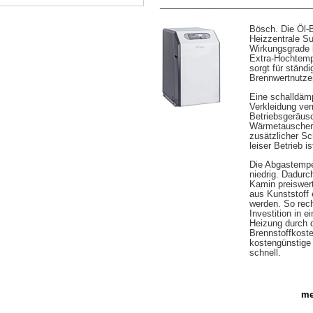
_______________________________
Bösch. Die Öl-
Heizzentrale Su
Wirkungsgrade 
Extra-Hochtemp
sorgt für ständi
Brennwertnutze
Eine schalldäm
Verkleidung ver
Betriebsgeräusc
Wärmetauscher 
zusätzlicher Sc
leiser Betrieb is
Die Abgastempe
niedrig. Dadur
Kamin preiswe
aus Kunststoff 
werden. So rech
Investition in e
Heizung durch d
Brennstoffkost
kostengünstig
schnell.
me